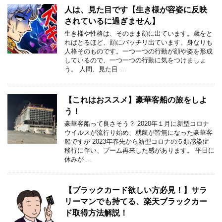
人は、見た目です【生き様が容姿に反映
されているに過ぎません】
生き様や性格は、そのまま顔に出ています。歳をと
ればとるほど、顔にバッチリ出ています。身なりも
人格そのものです。一つ一つの行動が顔や姿を形成
しているので、一つ一つの行動に気をつけましょ
う。 人間、見た目 …
【これはおススメ】豪華客船の旅をしよ
う！
豪華客船って良さそう？ 2020年１月に新型コロナ
ウイルスが流行り始め、就航が皆無になった豪華客
船ですが 2023年春先から新型コロナの５類感染症
移行に伴い、ブーム再来した感があります。 平日に
休みが …
【ブラックカード欲しい方必見！】サラ
リーマンでも持てる、楽天ブラックカー
ド取得方法解説！