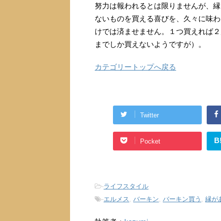
努力は報われるとは限りませんが、縁
ないものを買える喜びを、久々に味わ
けでは済ませません。１つ買えれば２
までしか買えないようですが）。
カテゴリートップへ戻る
Twitter
B
Pocket
-
ライフスタイル
-
エルメス
,
バーキン
,
バーキン買う
,
縁が