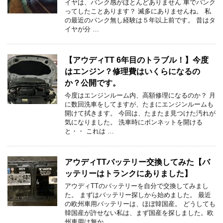
イヤは、パンク感がほとんどありません 車でパンク
ってしたことあります？ 滅多にありませんね。 私
の最近のパンク無し経験は５年以上前です。 昔はタ
イヤが分 …
【アウディTT 6年目のトラブル！】今度
はエンジン？修理費はいくらになるの
か？公開です。
今度はエンジンルーム内、高額修理になるのか？ 月
に数回洗車をしてますが、たまにエンジンルームも
開けて拭きます。 今回は、たまたま見つけた汚れが
気になりました。 洗車時にボンネットを開ける
と・・ これは …
アウディTTバッテリー交換してみた【バ
ッテリーはトランクにありました】
アウディTTのバッテリーを自分で交換してみまし
た。 まずはバッテリー探しから始めました。 最近
の欧州車用バッテリーは、ほぼ韓国産。 どうしても
韓国産が許せない私は、まず国産を探しました。欧
州車用は無か …