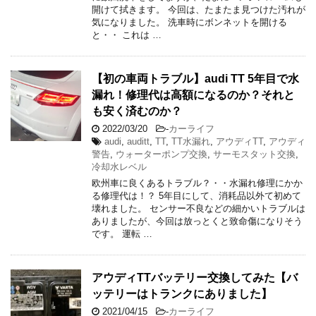
開けて拭きます。 今回は、たまたま見つけた汚れが
気になりました。 洗車時にボンネットを開ける
と・・ これは …
【初の車両トラブル】audi TT 5年目で水
漏れ！修理代は高額になるのか？それと
も安く済むのか？
2022/03/20
-
カーライフ
audi
,
auditt
,
TT
,
TT水漏れ
,
アウディTT
,
アウディ
警告
,
ウォーターポンプ交換
,
サーモスタット交換
,
冷却水レベル
欧州車に良くあるトラブル？・・水漏れ修理にかか
る修理代は！？ 5年目にして、消耗品以外て初めて
壊れました。 センサー不良などの細かいトラブルは
ありましたが、今回は放っとくと致命傷になりそう
です。 運転 …
アウディTTバッテリー交換してみた【バ
ッテリーはトランクにありました】
2021/04/15
-
カーライフ