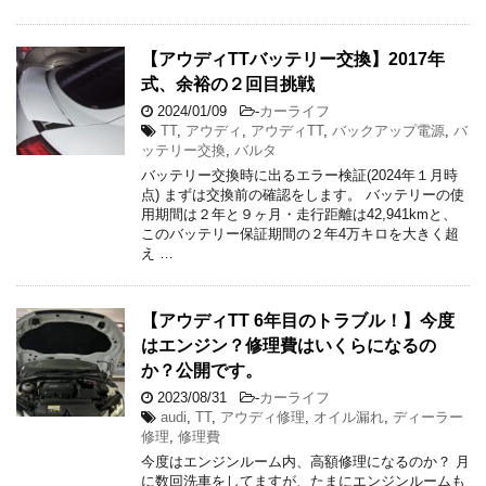
【アウディTTバッテリー交換】2017年
式、余裕の２回目挑戦
2024/01/09
-
カーライフ
TT
,
アウディ
,
アウディTT
,
バックアップ電源
,
バ
ッテリー交換
,
バルタ
バッテリー交換時に出るエラー検証(2024年１月時
点) まずは交換前の確認をします。 バッテリーの使
用期間は２年と９ヶ月・走行距離は42,941kmと、
このバッテリー保証期間の２年4万キロを大きく超
え …
【アウディTT 6年目のトラブル！】今度
はエンジン？修理費はいくらになるの
か？公開です。
2023/08/31
-
カーライフ
audi
,
TT
,
アウディ修理
,
オイル漏れ
,
ディーラー
修理
,
修理費
今度はエンジンルーム内、高額修理になるのか？ 月
に数回洗車をしてますが、たまにエンジンルームも