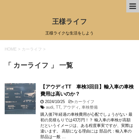
王様ライフ
王様ライクな生活をしよう
HOME
>
カーライフ
>
「 カーライフ 」 一覧
【アウディTT 車検3回目】輸入車の車検
費用は高いのか？
2024/10/25
-
カーライフ
audi
,
TT
,
アウディ
,
車検整備
購入後7年経過の車検費用が心配でしょうがない 最
初の見積もりでは43万円！？ 輸入車の車検が高額
だというイメージは、ある程度事実ですが、実際は
違います。 高額になる理由には 部品代：輸入車の
部品は一般 …