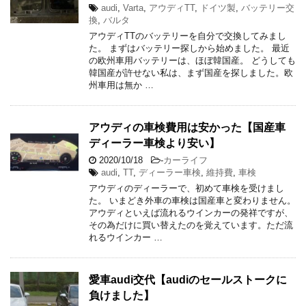
audi
,
Varta
,
アウディTT
,
ドイツ製
,
バッテリー交
換
,
バルタ
アウディTTのバッテリーを自分で交換してみまし
た。 まずはバッテリー探しから始めました。 最近
の欧州車用バッテリーは、ほぼ韓国産。 どうしても
韓国産が許せない私は、まず国産を探しました。欧
州車用は無か …
アウディの車検費用は安かった【国産車
ディーラー車検より安い】
2020/10/18
-
カーライフ
audi
,
TT
,
ディーラー車検
,
維持費
,
車検
アウディのディーラーで、初めて車検を受けまし
た。 いまどき外車の車検は国産車と変わりません。
アウディといえば流れるウインカーの発祥ですが、
その為だけに買い替えたのを覚えています。ただ流
れるウインカー …
愛車audi交代【audiのセールストークに
負けました】