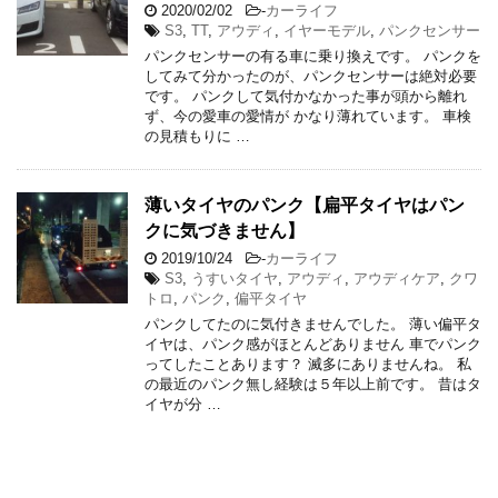
2020/02/02
-
カーライフ
S3
,
TT
,
アウディ
,
イヤーモデル
,
パンクセンサー
パンクセンサーの有る車に乗り換えです。 パンクを
してみて分かったのが、パンクセンサーは絶対必要
です。 パンクして気付かなかった事が頭から離れ
ず、今の愛車の愛情が かなり薄れています。 車検
の見積もりに …
薄いタイヤのパンク【扁平タイヤはパン
クに気づきません】
2019/10/24
-
カーライフ
S3
,
うすいタイヤ
,
アウディ
,
アウディケア
,
クワ
トロ
,
パンク
,
偏平タイヤ
パンクしてたのに気付きませんでした。 薄い偏平タ
イヤは、パンク感がほとんどありません 車でパンク
ってしたことあります？ 滅多にありませんね。 私
の最近のパンク無し経験は５年以上前です。 昔はタ
イヤが分 …