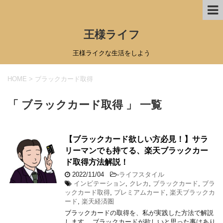
王様ライフ
王様ライクな生活をしよう
HOME
>
ブラックカード取得
「 ブラックカード取得 」 一覧
【ブラックカード欲しい方必見！】サラ
リーマンでも持てる、楽天ブラックカー
ド取得方法解説！
2022/11/04
-
ライフスタイル
インビテーション
,
クレカ
,
ブラックカード
,
ブラ
ックカード取得
,
プレミアムカード
,
楽天ブラックカ
ード
,
楽天経済圏
ブラックカードの取得を、私が実践した方法で解説
します。 ブラックカードが欲しいと思った事はあり