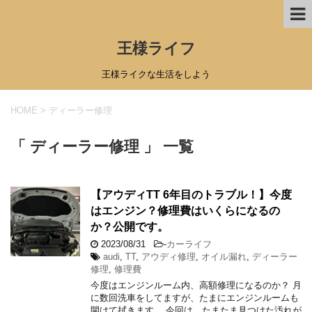
王様ライフ
王様ライクな生活をしよう
HOME
>
ディーラー修理
「 ディーラー修理 」 一覧
【アウディTT 6年目のトラブル！】今度
はエンジン？修理費はいくらになるの
か？公開です。
2023/08/31
-
カーライフ
audi
,
TT
,
アウディ修理
,
オイル漏れ
,
ディーラー
修理
,
修理費
今度はエンジンルーム内、高額修理になるのか？ 月
に数回洗車をしてますが、たまにエンジンルームも
開けて拭きます。 今回は、たまたま見つけた汚れが