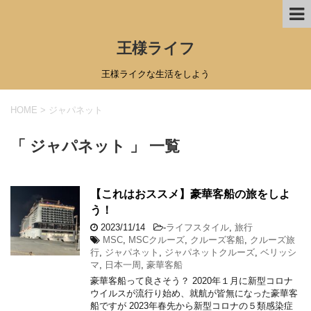
王様ライフ
王様ライクな生活をしよう
HOME
>
ジャパネット
「 ジャパネット 」 一覧
【これはおススメ】豪華客船の旅をしよ
う！
2023/11/14
-
ライフスタイル
,
旅行
MSC
,
MSCクルーズ
,
クルーズ客船
,
クルーズ旅
行
,
ジャパネット
,
ジャパネットクルーズ
,
ベリッシ
マ
,
日本一周
,
豪華客船
豪華客船って良さそう？ 2020年１月に新型コロナ
ウイルスが流行り始め、就航が皆無になった豪華客
船ですが 2023年春先から新型コロナの５類感染症